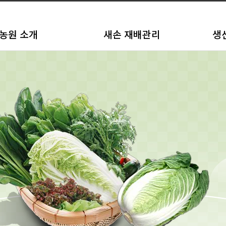
농원 소개
새손 재배관리
생