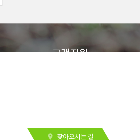
고객지원
새손농원은 고객님의 상담을 환영합니다.
L : 010-3347-7
Email : ds0645@hanmail.net
location_on
찾아오시는 길