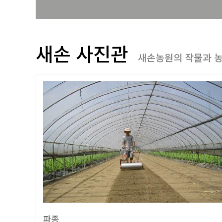
새손 사진관
새손농원의 작물과 
파종