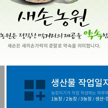
새손은 새끼손가락의 준말로 약속을 의미합니다.
생산물 작업일
dashboard_customize
농장지기가 직접 작성하는 하루하
1농장
2농장
3농장
생산·
/
/
/