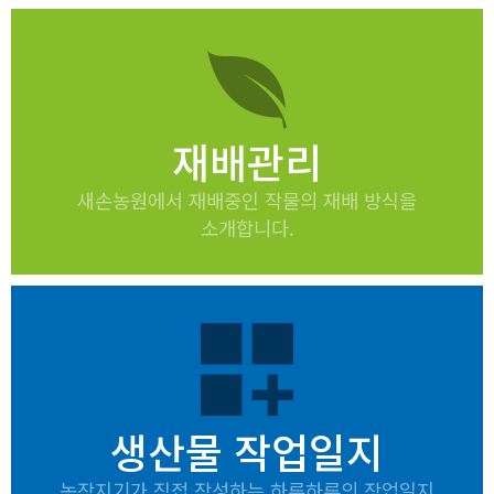
재배관리
새손농원에서 재배중인 작물의 재배 방식을
소개합니다.
dashboard_customize
생산물 작업일지
농장지기가 직접 작성하는 하루하루의 작업일지