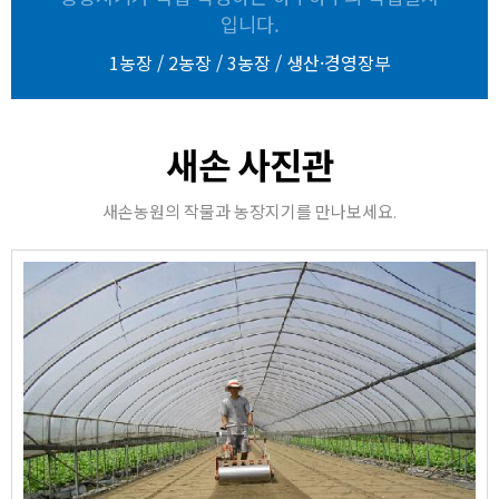
입니다.
1농장
/
2농장
/
3농장
/
생산·경영장부
새손 사진관
새손농원의 작물과 농장지기를 만나보세요.