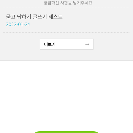
궁금하신 사항을 남겨주세요
묻고 답하기 글쓰기 테스트
2022-01-24
더보기
고객지원
새손농원은 고객님의 상담을 환영합니다.
TEL : 010-3347-7066
Email : ds0645@hanmail.net