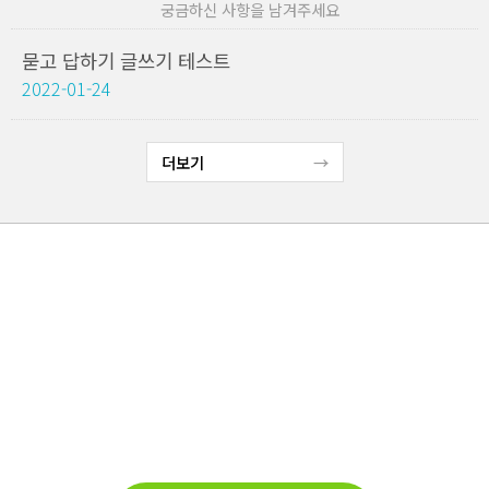
궁금하신 사항을 남겨주세요
묻고 답하기 글쓰기 테스트
2022-01-24
더보기
고객지원
새손농원은 고객님의 상담을 환영합니다.
TEL : 010-3347-7066
Email : ds0645@hanmail.net