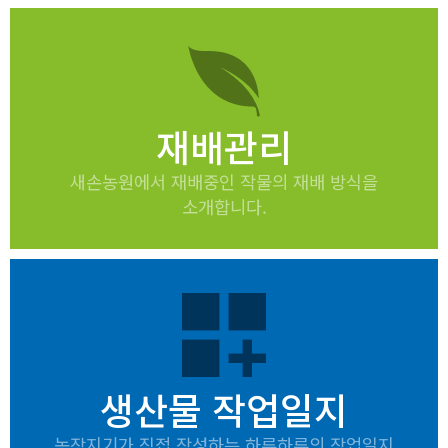
재배관리
새손농원에서 재배중인 작물의 재배 방식을
소개합니다.
dashboard_customize
생산물 작업일지
농장지기가 직접 작성하는 하루하루의 작업일지