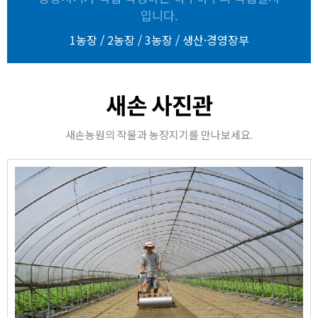
입니다.
1농장
/
2농장
/
3농장
/
생산·경영장부
새손 사진관
새손농원의 작물과 농장지기를 만나보세요.