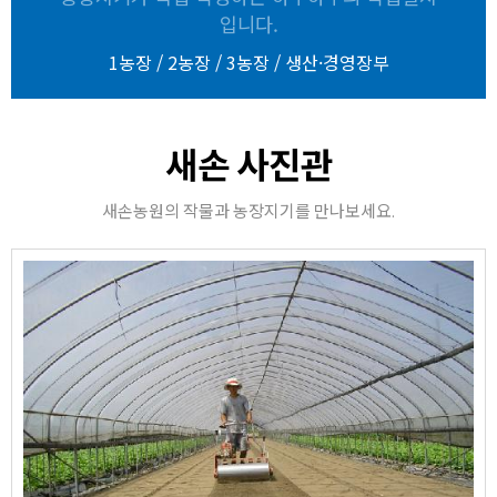
입니다.
1농장
/
2농장
/
3농장
/
생산·경영장부
새손 사진관
새손농원의 작물과 농장지기를 만나보세요.