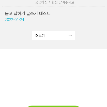
궁금하신 사항을 남겨주세요
묻고 답하기 글쓰기 테스트
2022-01-24
더보기
고객지원
새손농원은 고객님의 상담을 환영합니다.
TEL : 010-3347-7066
Email : ds0645@hanmail.net