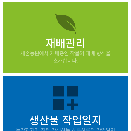
재배관리
새손농원에서 재배중인 작물의 재배 방식을
소개합니다.
dashboard_customize
생산물 작업일지
농장지기가 직접 작성하는 하루하루의 작업일지